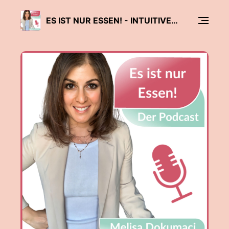
ES IST NUR ESSEN! - INTUITIVES ESSEN I WOHLFÜHLGEWICHT I ABNEHMEN I GESUNDE ERNÄHRUNG