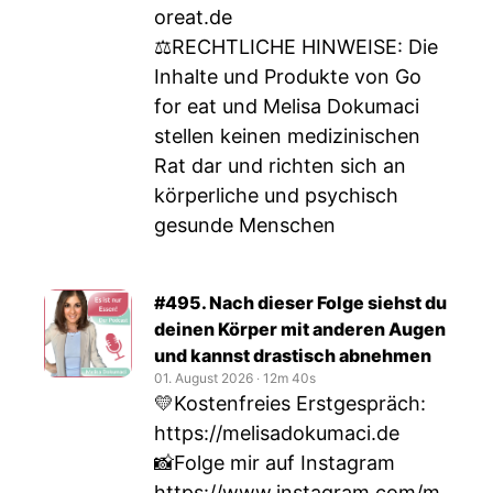
oreat.de
⚖RECHTLICHE HINWEISE: Die
Inhalte und Produkte von Go
for eat und Melisa Dokumaci
stellen keinen medizinischen
Rat dar und richten sich an
körperliche und psychisch
gesunde Menschen
#495. Nach dieser Folge siehst du
deinen Körper mit anderen Augen
und kannst drastisch abnehmen
01. August 2026
‧
12m 40s
💛Kostenfreies Erstgespräch:
https://melisadokumaci.de
📸Folge mir auf Instagram
https://www.instagram.com/m