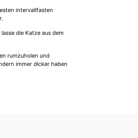
sten intervallfasten
r.
 lasse die Katze aus dem
ören rumzuholen und
ondern immer dicker haben
in der Regel sagen mach