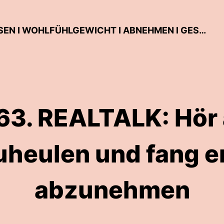
ES IST NUR ESSEN! - INTUITIVES ESSEN I WOHLFÜHLGEWICHT I ABNEHMEN I GESUNDE ERNÄHRUNG
63. REALTALK: Hör 
heulen und fang e
abzunehmen