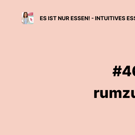
#4
rumzu