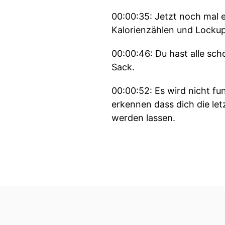
00:00:35: Jetzt noch mal 
Kalorienzählen und Lockup
00:00:46: Du hast alle sc
Sack.
00:00:52: Es wird nicht f
erkennen dass dich die le
werden lassen.
00:01:11: Weil Dieten sind 
00:01:16: Das kommunizier
00:01:20: Man will es hal
mein Programm für zehn W