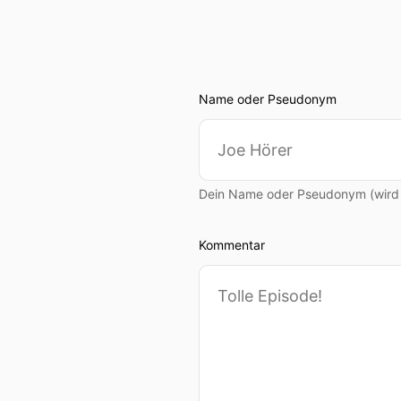
00:01:32: so das stimmt wa
00:01:36: Die Frage aller 
00:01:42: Und wenn du aber
Name oder Pseudonym
00:01:46: Ich habe nicht g
00:01:51: Jetzt mache ich
Dein Name oder Pseudonym (wird ö
00:01:56: Du nicht bereit 
Zeitverschwendung waren 
Kommentar
00:02:06: Und ich sag mal 
Jahrzehnten keine Persone
Weil dann bist du diesem W
00:02:21: Du bist diesem W