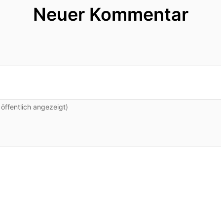
hrscheinlich auch erst mal.
Neuer Kommentar
Fragen ist doch aber, wie geht es denn dann danach w
 mehr damit beschäftigt bist dich in Mitleid zu such
enügend Disziplin und das funktioniert irgendwie nich
 halt wieder Lockup und was auch immer!
ffentlich angezeigt)
bist die Augen zu öffnen und zu erkennen dass sie let
Dann wirst du weiterhin Zeit verschwenden.
so, wenn du hier jetzt dieses Video anschaust Du in 
n wie mich gesehen hast die dir das so sagen Okay d
arn einfach verfallen?
aren einfach verfallen!