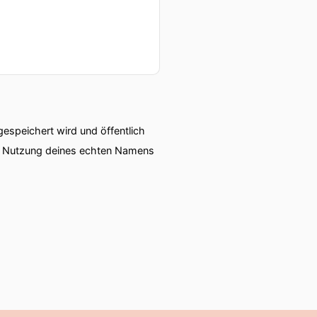
zum Thema gesundes,
speichert wird und öffentlich
ie Nutzung deines echten Namens
e alles recht vernünftig
gendwie nie was
edacht habe es kann ja
denbinde jetzt ein Leben
chten muss im Schlang zu