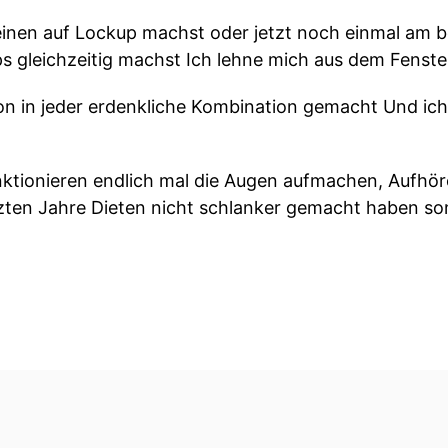
einen auf Lockup machst oder jetzt noch einmal am be
s gleichzeitig machst Ich lehne mich aus dem Fenste
hon in jeder erdenkliche Kombination gemacht Und ich
unktionieren endlich mal die Augen aufmachen, Aufh
tzten Jahre Dieten nicht schlanker gemacht haben s
nicht dafür gemacht das sie langfristig funktionieren.
en Diäten übrigens auch.
t nur immer nicht wahrhaben, weil Diät XY zumindest 
ochen du nimmst zwanzig Kilo ab.